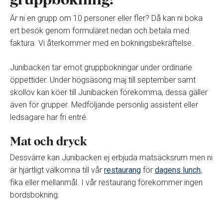
gruppbokning!
Är ni en grupp om 10 personer eller fler? Då kan ni boka
ert besök genom formuläret nedan och betala med
faktura. Vi återkommer med en bokningsbekräftelse.
Junibacken tar emot gruppbokningar under ordinarie
öppettider. Under högsäsong maj till september samt
skollov kan köer till Junibacken förekomma, dessa gäller
även för grupper. Medföljande personlig assistent eller
ledsagare har fri entré.
Mat och dryck
Dessvärre kan Junibacken ej erbjuda matsäcksrum men ni
är hjärtligt välkomna till vår
restaurang
för
dagens lunch
,
fika eller mellanmål. I vår restaurang förekommer ingen
bordsbokning.