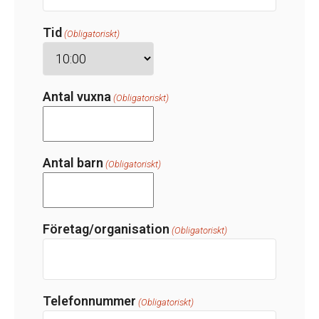
streck
MM
Tid
(Obligatoriskt)
streck
DD
Antal vuxna
(Obligatoriskt)
Antal barn
(Obligatoriskt)
Företag/organisation
(Obligatoriskt)
Telefonnummer
(Obligatoriskt)