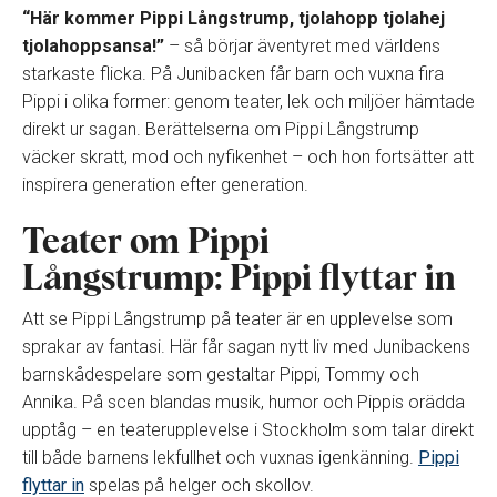
“Här kommer Pippi Långstrump, tjolahopp tjolahej
tjolahoppsansa!”
– så börjar äventyret med världens
starkaste flicka. På Junibacken får barn och vuxna fira
Pippi i olika former: genom teater, lek och miljöer hämtade
direkt ur sagan. Berättelserna om Pippi Långstrump
väcker skratt, mod och nyfikenhet – och hon fortsätter att
inspirera generation efter generation.
Teater om Pippi
Långstrump: Pippi flyttar in
Att se Pippi Långstrump på teater är en upplevelse som
sprakar av fantasi. Här får sagan nytt liv med Junibackens
barnskådespelare som gestaltar Pippi, Tommy och
Annika. På scen blandas musik, humor och Pippis orädda
upptåg – en teaterupplevelse i Stockholm som talar direkt
till både barnens lekfullhet och vuxnas igenkänning.
Pippi
flyttar in
spelas på helger och skollov.