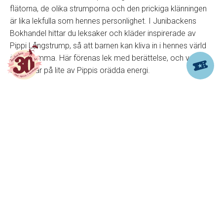
flätorna, de olika strumporna och den prickiga klänningen
är lika lekfulla som hennes personlighet. I Junibackens
Bokhandel hittar du leksaker och kläder inspirerade av
Pippi Långstrump, så att barnen kan kliva in i hennes värld
även hemma. Här förenas lek med berättelse, och varje
detalj bär på lite av Pippis orädda energi.
Citat och sagor med Pippi
Långstrump
“Det har jag aldrig provat förut, så det klarar jag
säkert!”
– Pippi Långstrumps citat har blivit klassiker som
lever vidare i både barn- och vuxenvärlden. Hos oss får du
uppleva sagorna som de var tänkta: högläsning, teater
och miljöer där varje ord blir till handling. Pippis värld är full
av klokhet, humor och bus – berättelser som fortsätter att
ge kraft, skratt och fantasi till nya generationer.