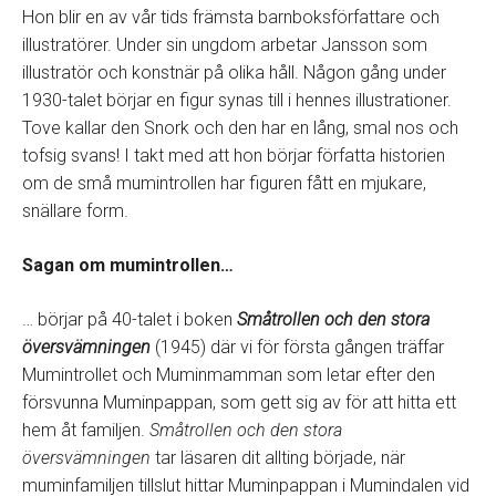
Hon blir en av vår tids främsta barnboksförfattare och
illustratörer. Under sin ungdom arbetar Jansson som
illustratör och konstnär på olika håll. Någon gång under
1930-talet börjar en figur synas till i hennes illustrationer.
Tove kallar den Snork och den har en lång, smal nos och
tofsig svans! I takt med att hon börjar författa historien
om de små mumintrollen har figuren fått en mjukare,
snällare form.
Sagan om mumintrollen…
… börjar på 40-talet i boken
Småtrollen och den stora
översvämningen
(1945) där vi för första gången träffar
Mumintrollet och Muminmamman som letar efter den
försvunna Muminpappan, som gett sig av för att hitta ett
hem åt familjen.
Småtrollen och den stora
översvämningen
tar läsaren dit allting började, när
muminfamiljen tillslut hittar Muminpappan i Mumindalen vid