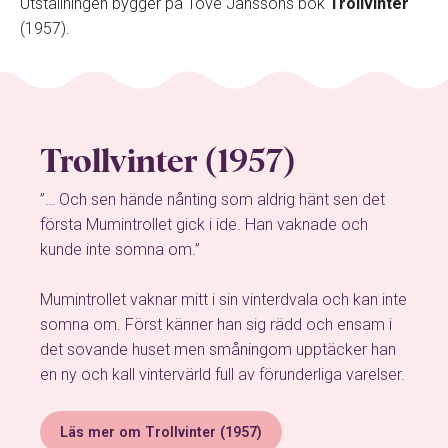
Utställningen bygger på Tove Janssons bok
Trollvinter
(1957).
Trollvinter (1957)
”… Och sen hände nånting som aldrig hänt sen det
första Mumintrollet gick i ide. Han vaknade och
kunde inte somna om.”
Mumintrollet vaknar mitt i sin vinterdvala och kan inte
somna om. Först känner han sig rädd och ensam i
det sovande huset men småningom upptäcker han
en ny och kall vintervärld full av förunderliga varelser.
Läs mer om Trollvinter (1957)