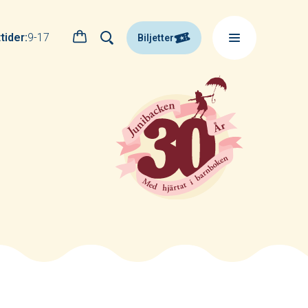
ider:
9-17
Biljetter