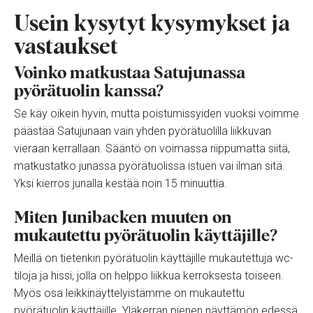
Usein kysytyt kysymykset ja
vastaukset
Voinko matkustaa Satujunassa
pyörätuolin kanssa?
Se käy oikein hyvin, mutta poistumissyiden vuoksi voimme
päästää Satujunaan vain yhden pyörätuolilla liikkuvan
vieraan kerrallaan. Sääntö on voimassa riippumatta siitä,
matkustatko junassa pyörätuolissa istuen vai ilman sitä.
Yksi kierros junalla kestää noin 15 minuuttia.
Miten Junibacken muuten on
mukautettu pyörätuolin käyttäjille?
Meillä on tietenkin pyörätuolin käyttäjille mukautettuja wc-
tiloja ja hissi, jolla on helppo liikkua kerroksesta toiseen.
Myös osa leikkinäyttelyistämme on mukautettu
pyörätuolin käyttäjille. Yläkerran pienen näyttämön edessä