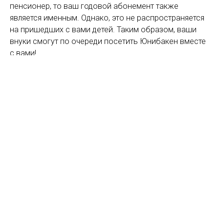
пенсионер, то ваш годовой абонемент также
является именным. Однако, это не распространяется
на пришедших с вами детей. Таким образом, ваши
внуки смогут по очереди посетить Юнибакен вместе
с вами!
Добро пожаловать в Юнибакен!
Предварительно
бронируйте
входной билет
Сейчас мы
принимаем
ограниченное
количество
посетителей.
Поэтому вам также