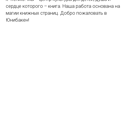
сердце которого – книга. Наша работа основана на
магии книжных страниц. Добро пожаловать в
Юнибакен!
Пеппи поселяется на вилле «Курица»
Играй и исследуй
Сказочный поезд