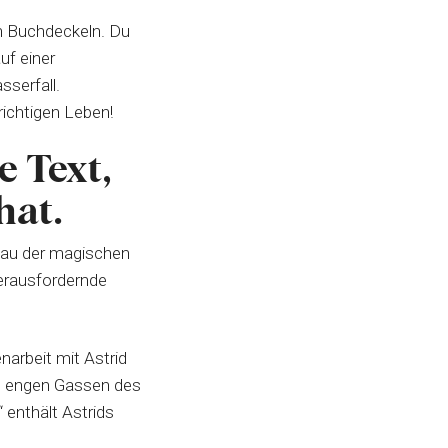
en Buchdeckeln. Du
uf einer
serfall.
ichtigen Leben!
e Text,
hat.
bau der magischen
herausfordernde
enarbeit mit Astrid
en engen Gassen des
enthält Astrids