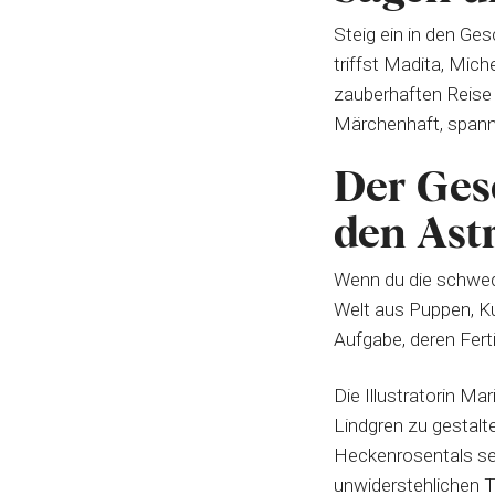
Steig ein in den Ge
triffst Madita, Mich
zauberhaften Reis
Märchenhaft, spann
Der Gesc
den Astr
Wenn du die schwed
Welt aus Puppen, Ku
Aufgabe, deren Fert
Die Illustratorin Ma
Lindgren zu gestalt
Heckenrosentals seh
unwiderstehlichen T