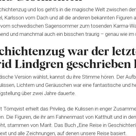
schichtenzug und los geht‘s in die magische Welt zwischen d
el, Karlsson vom Dach und all die anderen bekannten Figuren a
e vom schwedischen Sagensommer zum tosenden Karma-Was
end und manchmal auch ein bisschen traurig – genau wie im r
hichtenzug war der letzt
id Lindgren geschrieben 
ische Version wählst, kannst du ihre Stimme hören. Der Auf
lissen, Lichtern und Geräuschen war eine fantastische und 
igstellung über zwei Jahre dauerte.
rit Törnqvist erhielt das Privileg, die Kulissen in enger Zusamm
en. Die Figuren, die ihr am Fahnenmast von Katthult und in d
t, stammen von Marit. Das Buch „Eine Reise in Geschichten“ 
ext und alle Zeichnungen, auf denen unsere Reise basiert.