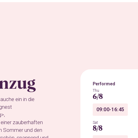
enzug
Performed
Thu
6/8
auche ein in die
gnest
09:00-16:45
g>,
 einer zauberhaften
Sat
8/8
en Sommer und den
rschön, spannend und