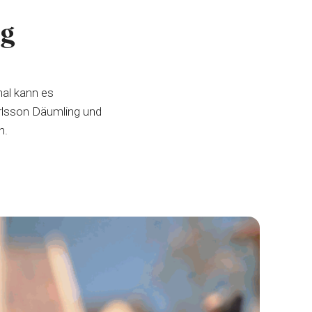
ug
al kann es
arlsson Däumling und
n.